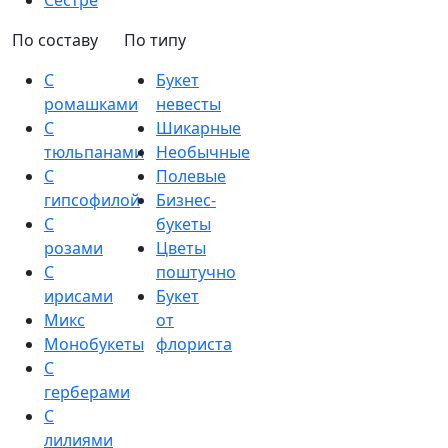
Сестре
По составу
По типу
С
Букет
ромашками
невесты
С
Шикарные
тюльпанами
Необычные
С
Полевые
гипсофилой
Бизнес-
С
букеты
розами
Цветы
С
поштучно
ирисами
Букет
Микс
от
Монобукеты
флориста
С
герберами
С
лилиями