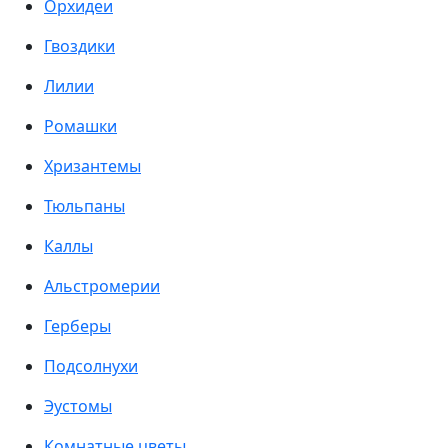
Орхидеи
Гвоздики
Лилии
Ромашки
Хризантемы
Тюльпаны
Каллы
Альстромерии
Герберы
Подсолнухи
Эустомы
Комнатные цветы