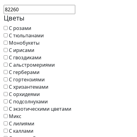
Цветы
С розами
С тюльпанами
Монобукеты
С ирисами
С гвоздиками
С альстромериями
С герберами
С гортензиями
С хризантемами
С орхидеями
С подсолнухами
С экзотическими цветами
Микс
С лилиями
С каллами