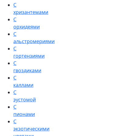
С
хризантемами
С
орхидеями
С
альстромериями
С
гортензиями
С
гвоздиками
С
каллами
С
эустомой
С
пионами
С
экзотическими