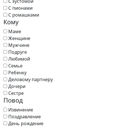
С эустомой
С пионами
С ромашками
Кому
Маме
Женщине
Мужчине
Подруге
Любимой
Семье
Ребенку
Деловому партнеру
Дочери
Сестре
Повод
Извинение
Поздравление
День рождение