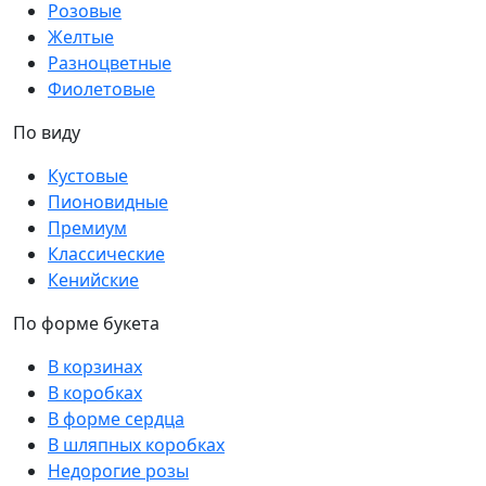
Розовые
Желтые
Разноцветные
Фиолетовые
По виду
Кустовые
Пионовидные
Премиум
Классические
Кенийские
По форме букета
В корзинах
В коробках
В форме сердца
В шляпных коробках
Недорогие розы