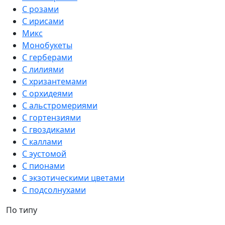
С розами
С ирисами
Микс
Монобукеты
С герберами
С лилиями
С хризантемами
С орхидеями
С альстромериями
С гортензиями
С гвоздиками
С каллами
С эустомой
С пионами
С экзотическими цветами
С подсолнухами
По типу