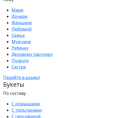
Маме
Дочери
Женщине
Любимой
Семье
Мужчине
Ребенку
Деловому партнеру
Подруге
Сестре
Перейти в раздел
Букеты
По составу
С ромашками
С тюльпанами
С гипсофилой