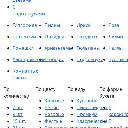
цветами
С
подсолнухами
Гипсофила
Пионы
Ирисы
Роза
Гортензии
Орхидеи
Гвоздики
Лилии
Ромашки
Хризантемы
Тюльпаны
Каллы
Альстромерии
Герберы
Подсолнухи
Эустомы
Комнатные
цветы
По
По цвету
По виду
По форме
количеству
букета
Красные
Кустовые
7 шт.
Белые
Пионовидные
В
9 шт.
Розовые
Премиум
корзина
15 шт.
Желтые
Классические
В