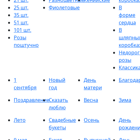
21 шт.
Разноцветные
Кенийские
коробка
25 шт.
Фиолетовые
В
35 шт.
форме
51 шт.
сердца
101 шт.
В
Розы
шляпны
поштучно
коробка
Недорог
розы
Классик
1
Новый
День
Благода
сентября
год
матери
Поздравление
Сказать
Весна
Зима
люблю
Лето
Свадебные
Осень
День
букеты
рожден