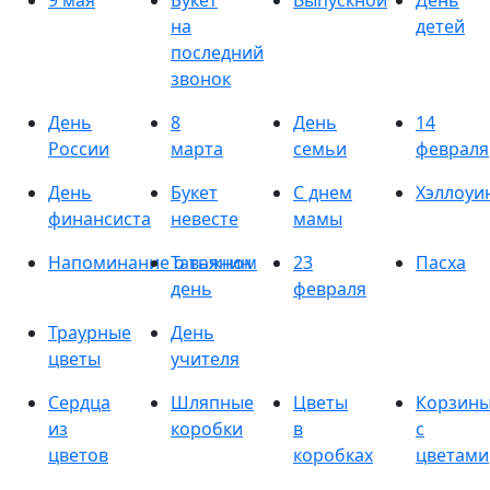
9 мая
Букет
Выпускной
День
на
детей
последний
звонок
День
8
День
14
России
марта
семьи
февраля
День
Букет
С днем
Хэллоуи
финансиста
невесте
мамы
Напоминание о важном
Татьянин
23
Пасха
день
февраля
Траурные
День
цветы
учителя
Сердца
Шляпные
Цветы
Корзин
из
коробки
в
с
цветов
коробках
цветами