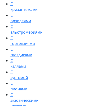
С
хризантемами
С
орхидеями
С
альстромериями
С
гортензиями
С
гвоздиками
С
каллами
С
эустомой
С
пионами
С
экзотическими