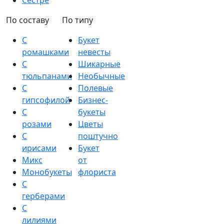
Сестре
По составу
По типу
С
Букет
ромашками
невесты
С
Шикарные
тюльпанами
Необычные
С
Полевые
гипсофилой
Бизнес-
С
букеты
розами
Цветы
С
поштучно
ирисами
Букет
Микс
от
Монобукеты
флориста
С
герберами
С
лилиями