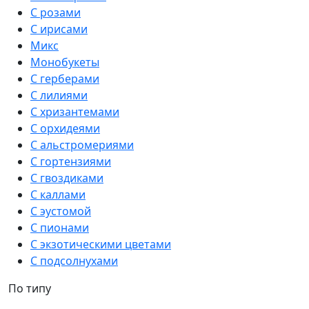
С розами
С ирисами
Микс
Монобукеты
С герберами
С лилиями
С хризантемами
С орхидеями
С альстромериями
С гортензиями
С гвоздиками
С каллами
С эустомой
С пионами
С экзотическими цветами
С подсолнухами
По типу