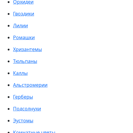
Орхидеи
Гвоздики
Лилии
Ромашки
Хризантемы
Тюльпаны
Каллы
Альстромерии
Герберы
Подсолнухи
Эустомы
Комнатные цветы