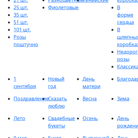
21 шт.
Разноцветные
Кенийские
коробка
25 шт.
Фиолетовые
В
35 шт.
форме
51 шт.
сердца
101 шт.
В
Розы
шляпны
поштучно
коробка
Недорог
розы
Классик
1
Новый
День
Благода
сентября
год
матери
Поздравление
Сказать
Весна
Зима
люблю
Лето
Свадебные
Осень
День
букеты
рожден