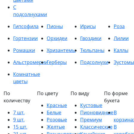
цветами
С
подсолнухами
Гипсофила
Пионы
Ирисы
Роза
Гортензии
Орхидеи
Гвоздики
Лилии
Ромашки
Хризантемы
Тюльпаны
Каллы
Альстромерии
Герберы
Подсолнухи
Эустомы
Комнатные
цветы
По
По цвету
По виду
По форме
количеству
букета
Красные
Кустовые
7 шт.
Белые
Пионовидные
В
9 шт.
Розовые
Премиум
корзина
15 шт.
Желтые
Классические
В