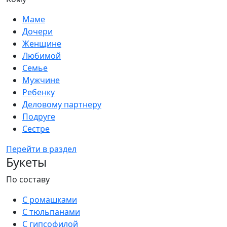
Маме
Дочери
Женщине
Любимой
Семье
Мужчине
Ребенку
Деловому партнеру
Подруге
Сестре
Перейти в раздел
Букеты
По составу
С ромашками
С тюльпанами
С гипсофилой