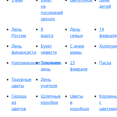
9 мая
Букет
Выпускной
День
на
детей
последний
звонок
День
8
День
14
России
марта
семьи
февраля
День
Букет
С днем
Хэллоуи
финансиста
невесте
мамы
Напоминание о важном
Татьянин
23
Пасха
день
февраля
Траурные
День
цветы
учителя
Сердца
Шляпные
Цветы
Корзин
из
коробки
в
с
цветов
коробках
цветами