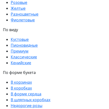
Розовые
Желтые
Разноцветные
Фиолетовые
По виду
Кустовые
Пионовидные
Премиум
Классические
Кенийские
По форме букета
В корзинах
В коробках
В форме сердца
В шляпных коробках
Недорогие розы